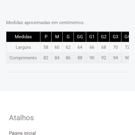
Medidas aproximadas em centímetros.
Medidas
P
M
G
GG
G1
G2
G3
G4
Largura
58
60
62
64
66
68
70
72
Comprimento
82
84
86
88
90
92
94
96
Atalhos
Página inicial