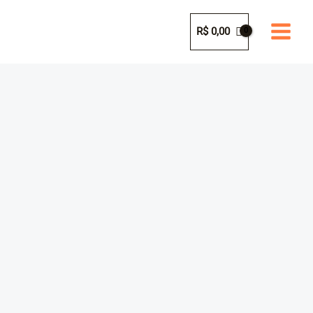
Ir
para
R$
0,00
o
conteúdo