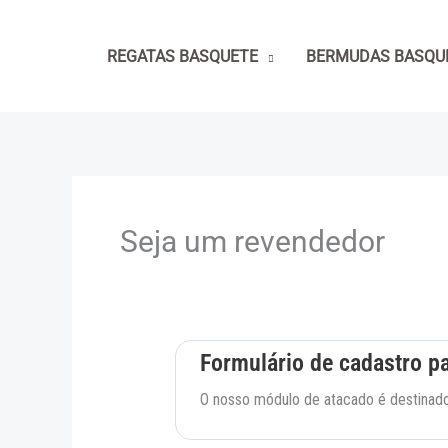
Ir
para
REGATAS BASQUETE
BERMUDAS BASQU
o
conteúdo
Seja um revendedor
Formulário de cadastro p
O nosso módulo de atacado é destinado 