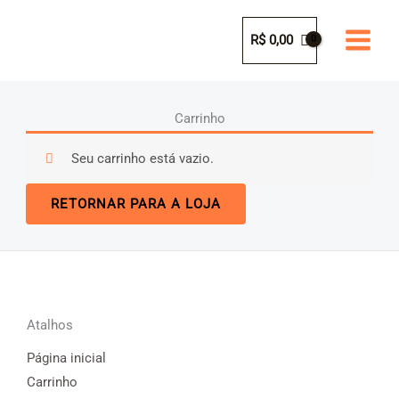
Ir
para
R$
0,00
o
conteúdo
Carrinho
Seu carrinho está vazio.
RETORNAR PARA A LOJA
Atalhos
Página inicial
Carrinho