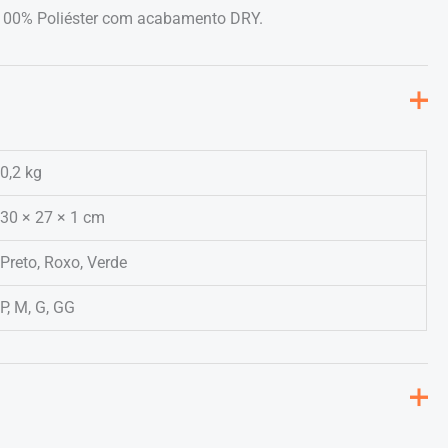
 100% Poliéster com acabamento DRY.
0,2 kg
30 × 27 × 1 cm
Preto, Roxo, Verde
P, M, G, GG