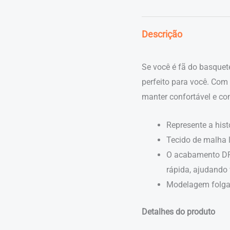
M10
Slam
Milwaukee
Descrição
quantidade
Se você é fã do basque
perfeito para você. Com 
manter confortável e com
Represente a hist
Tecido de malha l
O acabamento DR
rápida, ajudando 
Modelagem folgada
Detalhes do produto