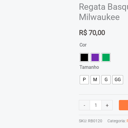
Regata Basq
Milwaukee
R$
70,00
Cor
Tamanho
P
M
G
GG
Regata
-
+
Basquete
Masculina
SKU:
RB0120
Categoria: