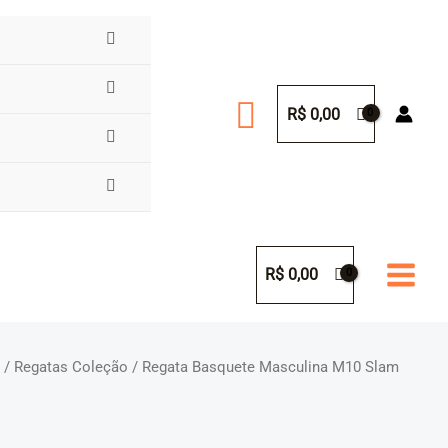
Pesquisar
R$
0,00
R$
0,00
e
/
Regatas Coleção
/ Regata Basquete Masculina M10 Slam