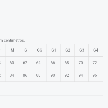
m centímetros.
P
M
G
GG
G1
G2
G3
G4
8
60
62
64
66
68
70
72
2
84
86
88
90
92
94
96