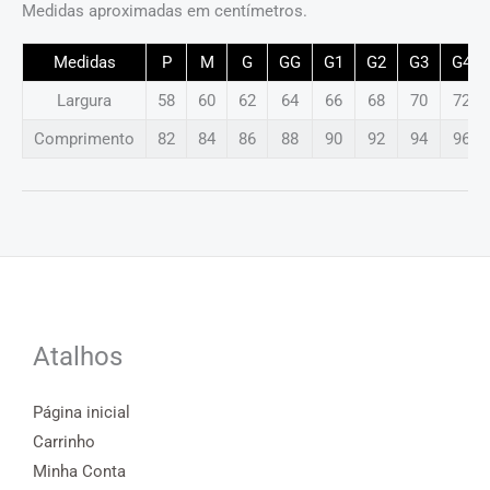
Medidas aproximadas em centímetros.
Medidas
P
M
G
GG
G1
G2
G3
G4
Largura
58
60
62
64
66
68
70
72
Comprimento
82
84
86
88
90
92
94
96
Atalhos
Página inicial
Carrinho
Minha Conta