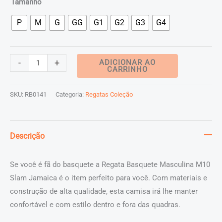
Tamanho
R$ 70,00
P
M
G
GG
G1
G2
G3
G4
através
R$ 84,00
Regata
-
+
ADICIONAR AO
CARRINHO
Basquete
Masculina
SKU:
RB0141
Categoria:
Regatas Coleção
M10
Slam
Jamaica
Descrição
quantidade
Se você é fã do basquete a Regata Basquete Masculina M10
Slam Jamaica é o item perfeito para você. Com materiais e
construção de alta qualidade, esta camisa irá lhe manter
confortável e com estilo dentro e fora das quadras.