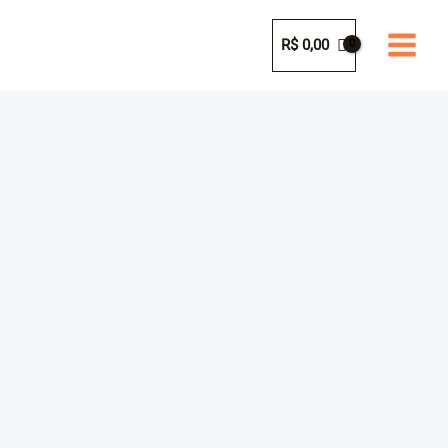
Ir
para
R$
0,00
o
conteúdo