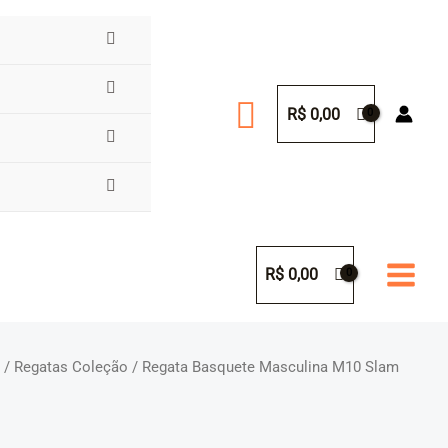
Pesquisar
R$
0,00
R$
0,00
e
/
Regatas Coleção
/ Regata Basquete Masculina M10 Slam