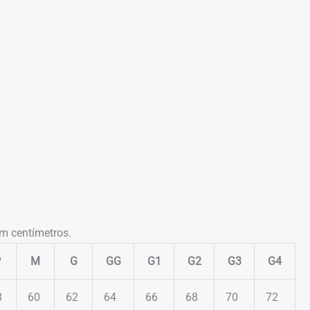
m centímetros.
P
M
G
GG
G1
G2
G3
G4
8
60
62
64
66
68
70
72