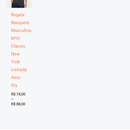
Regata
Basquete
Masculina
M10
Classic
New
York
Listrada
Aero-
Dry
R$
74,00
–
Faixa
R$
88,00
de
preço:
R$ 74,00
através
R$ 88,00