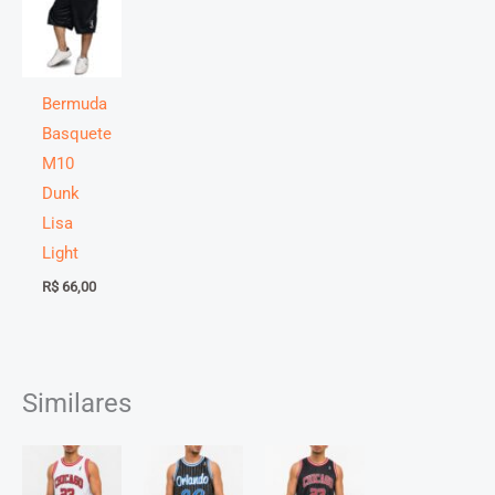
Comprimento
82
84
86
88
90
92
94
96
Bermuda
Basquete
M10
Dunk
Lisa
Light
R$
66,00
Similares