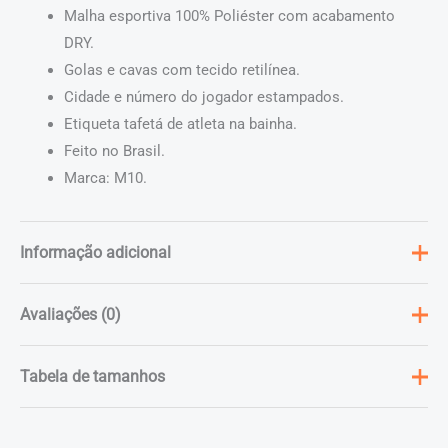
Malha esportiva 100% Poliéster com acabamento
DRY.
Golas e cavas com tecido retilínea.
Cidade e número do jogador estampados.
Etiqueta tafetá de atleta na bainha.
Feito no Brasil.
Marca: M10.
Informação adicional
Avaliações (0)
Peso
0,2 kg
Dimensões
30 × 27 × 1 cm
Não há avaliações ainda.
Tabela de tamanhos
Cor
Branco, Preto, Royal
Apenas clientes conectados que compraram este produto
Tamanho
P, M, G, GG