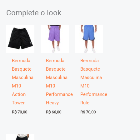
podem deixar uma avaliação.
Complete o look
Bermuda
Bermuda
Bermuda
Basquete
Basquete
Basquete
Masculina
Masculina
Masculina
M10
M10
M10
Action
Performance
Performance
Tower
Heavy
Rule
Medidas aproximadas em centímetros.
R$
70,00
R$
66,00
R$
70,00
Medidas
P
M
G
GG
G1
G2
G3
G4
Largura
58
60
62
64
66
68
70
72