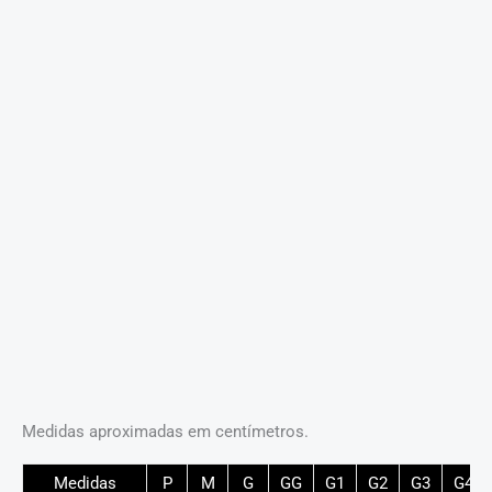
Medidas aproximadas em centímetros.
Medidas
P
M
G
GG
G1
G2
G3
G4