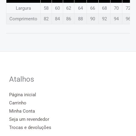
Largura
58
60
62
64
66
68
70
72
Comprimento
82
84
86
88
90
92
94
96
Atalhos
Página inicial
Carrinho
Minha Conta
Seja um revendedor
Trocas e devoluções