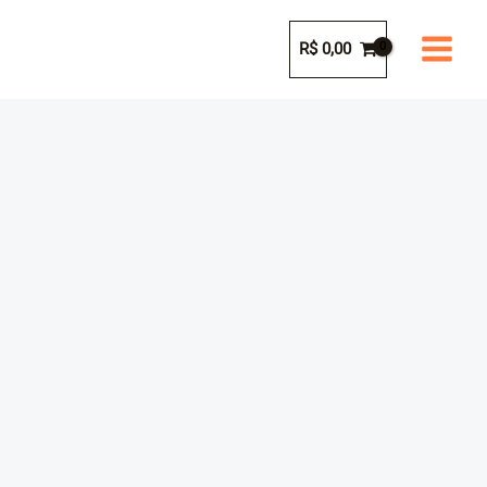
Ir
para
R$
0,00
o
conteúdo