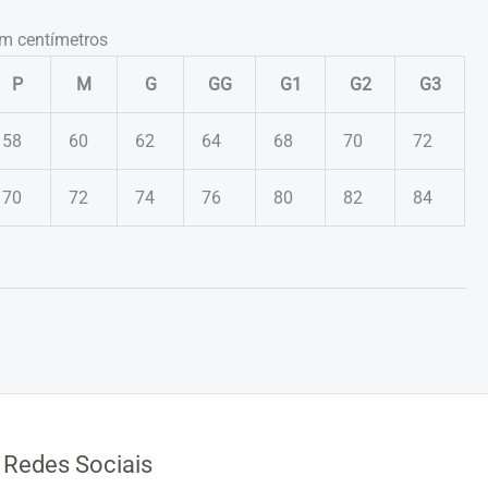
m centímetros
P
M
G
GG
G1
G2
G3
58
60
62
64
68
70
72
70
72
74
76
80
82
84
Redes Sociais