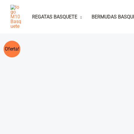
Ir
para
REGATAS BASQUETE
BERMUDAS BASQU
o
conteúdo
Oferta!