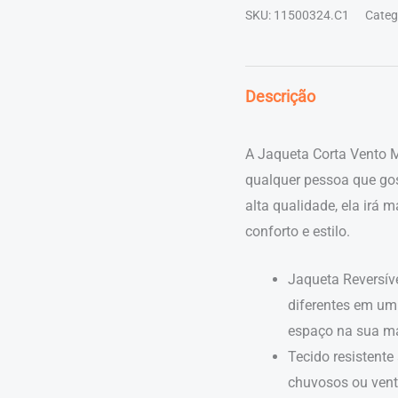
Vento
SKU:
11500324.C1
Categ
Masculina
M10
Fire
Descrição
NY
Reversível
A Jaqueta Corta Vento M
quantidade
qualquer pessoa que gos
alta qualidade, ela irá 
conforto e estilo.
Jaqueta Reversíve
diferentes em um
espaço na sua ma
Tecido resistente
chuvosos ou vent