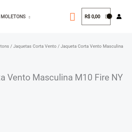
Pesquisar
 MOLETONS
R$
0,00
etons
/
Jaquetas Corta Vento
/ Jaqueta Corta Vento Masculina
ta Vento Masculina M10 Fire NY