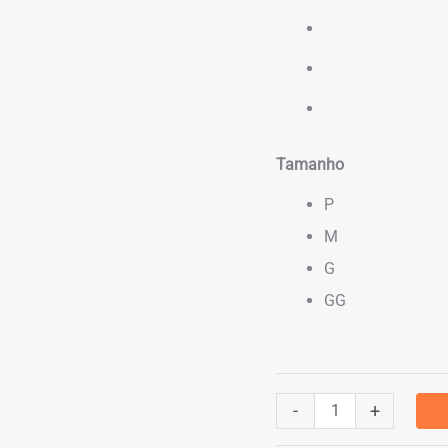
Tamanho
P
M
G
GG
Jaqueta
-
+
Corta