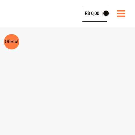
Ir
para
R$
0,00
o
conteúdo
Oferta!