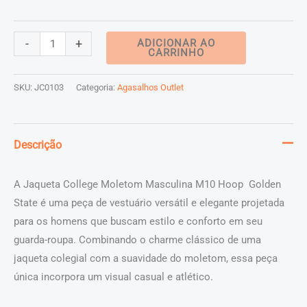
Jaqueta
-
+
ADICIONAR AO
CARRINHO
College
Moletom
SKU:
JC0103
Categoria:
Agasalhos Outlet
Masculina
M10
Hoop
Descrição
Golden
State
A Jaqueta College Moletom Masculina M10 Hoop Golden
quantidade
State é uma peça de vestuário versátil e elegante projetada
para os homens que buscam estilo e conforto em seu
guarda-roupa. Combinando o charme clássico de uma
jaqueta colegial com a suavidade do moletom, essa peça
única incorpora um visual casual e atlético.