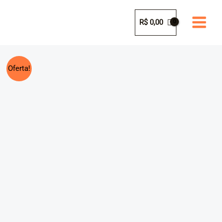
Ir
para
R$
0,00
o
conteúdo
Oferta!