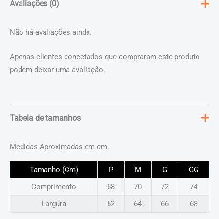
Avaliações (0)
Não há avaliações ainda.
Apenas clientes conectados que compraram este produto
podem deixar uma avaliação.
Tabela de tamanhos
Medidas Aproximadas em cm.
Tamanho (Cm)
P
M
G
GG
Comprimento
68
70
72
74
Largura
62
64
66
68