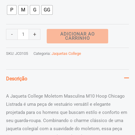
P
M
G
GG
Jaqueta
-
+
ADICIONAR AO
CARRINHO
College
Moletom
SKU:
JC0105
Categoria:
Jaquetas College
Masculina
M10
Hoop
Descrição
Chicago
Listrada
A Jaqueta College Moletom Masculina M10 Hoop Chicago
quantidade
Listrada é uma peça de vestuário versátil e elegante
projetada para os homens que buscam estilo e conforto em
seu guarda-roupa. Combinando o charme clássico de uma
jaqueta colegial com a suavidade do moletom, essa peça