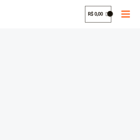
Ir
para
R$
0,00
o
conteúdo