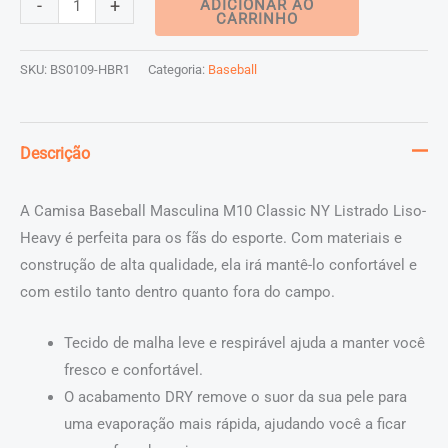
-
+
ADICIONAR AO
CARRINHO
Baseball
Masculina
SKU:
BS0109-HBR1
Categoria:
Baseball
M10
Classic
NY
Descrição
Listrado
Liso-
A Camisa Baseball Masculina M10 Classic NY Listrado Liso-
Heavy
Heavy é perfeita para os fãs do esporte. Com materiais e
quantidade
construção de alta qualidade, ela irá mantê-lo confortável e
com estilo tanto dentro quanto fora do campo.
Tecido de malha leve e respirável ajuda a manter você
fresco e confortável.
O acabamento DRY remove o suor da sua pele para
uma evaporação mais rápida, ajudando você a ficar