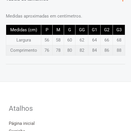
Medidas aproximadas em centímetros.
Medidas (cm)
P
M
G
GG
G1
G2
G3
Largura
56
58
60
62
64
66
68
Comprimento
76
78
80
82
84
86
88
Atalhos
Página inicial