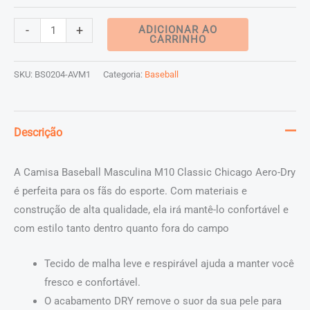
Camisa
-
+
ADICIONAR AO
CARRINHO
Baseball
Masculina
SKU:
BS0204-AVM1
Categoria:
Baseball
M10
Classic
Chicago
Descrição
Aero-
Dry
A Camisa Baseball Masculina M10 Classic Chicago Aero-Dry
quantidade
é perfeita para os fãs do esporte. Com materiais e
construção de alta qualidade, ela irá mantê-lo confortável e
com estilo tanto dentro quanto fora do campo
Tecido de malha leve e respirável ajuda a manter você
fresco e confortável.
O acabamento DRY remove o suor da sua pele para