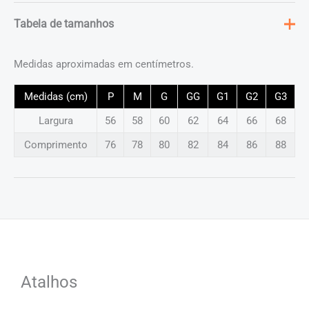
Tabela de tamanhos
Medidas aproximadas em centímetros.
Medidas (cm)
P
M
G
GG
G1
G2
G3
Largura
56
58
60
62
64
66
68
Comprimento
76
78
80
82
84
86
88
Atalhos