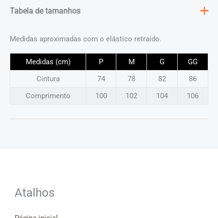
Tabela de tamanhos
Medidas aproximadas com o elástico retraído.
Medidas (cm)
P
M
G
GG
Cintura
74
78
82
86
Comprimento
100
102
104
106
Atalhos
Página inicial