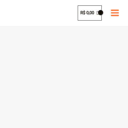
Ir
para
R$
0,00
o
conteúdo