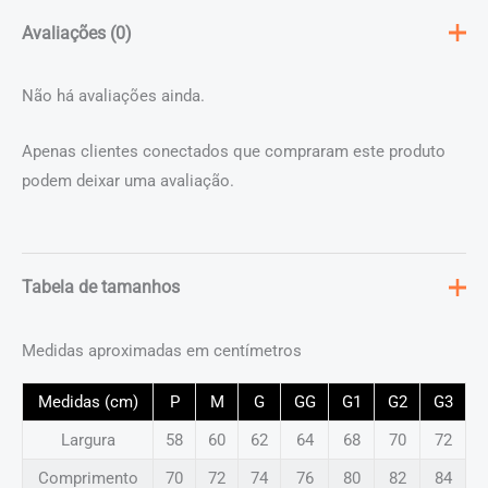
Avaliações (0)
Não há avaliações ainda.
Apenas clientes conectados que compraram este produto
podem deixar uma avaliação.
Tabela de tamanhos
Medidas aproximadas em centímetros
Medidas (cm)
P
M
G
GG
G1
G2
G3
Largura
58
60
62
64
68
70
72
Comprimento
70
72
74
76
80
82
84