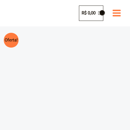
Ir
para
R$
0,00
o
conteúdo
Oferta!