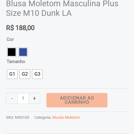
Blusa Moletom Masculina Plus
Size M10 Dunk LA
R$
188,00
Cor
Tamanho
G1
G2
G3
Blusa
-
+
ADICIONAR AO
CARRINHO
Moletom
Masculina
SKU:
MX0103
Categoria:
Blusão Moletom
Plus
Size