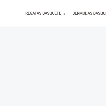
Ir
para
REGATAS BASQUETE
BERMUDAS BASQU
o
conteúdo