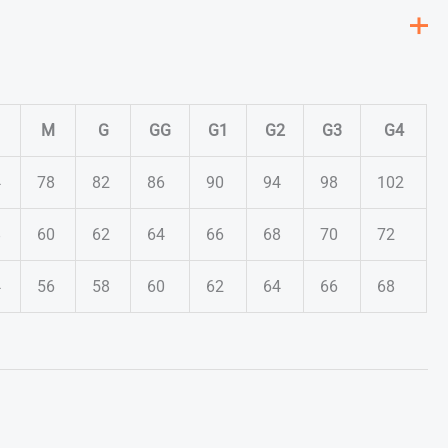
M
G
GG
G1
G2
G3
G4
4
78
82
86
90
94
98
102
8
60
62
64
66
68
70
72
4
56
58
60
62
64
66
68