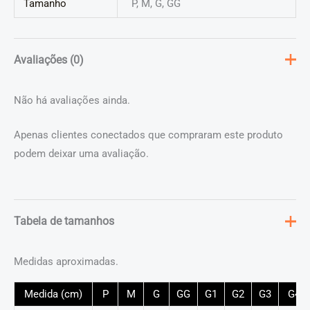
Tamanho
P, M, G, GG
Avaliações (0)
Não há avaliações ainda.
Apenas clientes conectados que compraram este produto
podem deixar uma avaliação.
Tabela de tamanhos
Medidas aproximadas.
Medida (cm)
P
M
G
GG
G1
G2
G3
G4