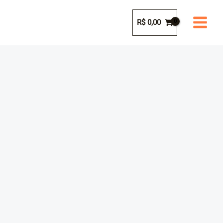
Ir
para
R$
0,00
o
conteúdo