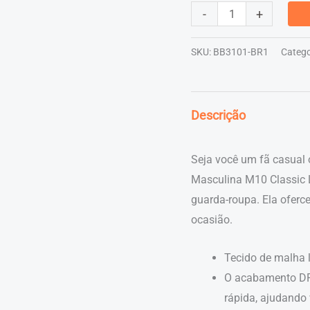
Bermuda
-
+
Basquete
Masculina
SKU:
BB3101-BR1
Catego
M10
Classic
Listras
Descrição
Reggae
Aero-
Seja você um fã casual
Dry
Masculina M10 Classic L
quantidade
guarda-roupa. Ela oferce
ocasião.
Tecido de malha l
O acabamento DR
rápida, ajudando 