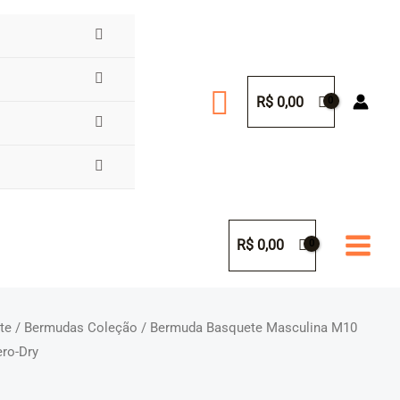
Pesquisar
R$
0,00
R$
0,00
te
/
Bermudas Coleção
/ Bermuda Basquete Masculina M10
ero-Dry