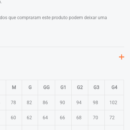
.
ados que compraram este produto podem deixar uma
M
G
GG
G1
G2
G3
G4
4
78
82
86
90
94
98
102
8
60
62
64
66
68
70
72