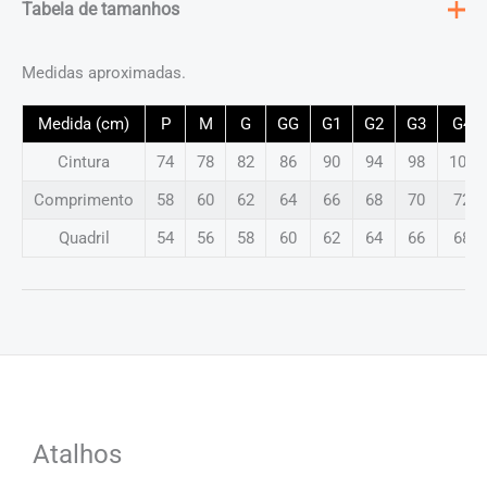
Tabela de tamanhos
Medidas aproximadas.
Medida (cm)
P
M
G
GG
G1
G2
G3
G4
Cintura
74
78
82
86
90
94
98
102
Comprimento
58
60
62
64
66
68
70
72
Quadril
54
56
58
60
62
64
66
68
Atalhos