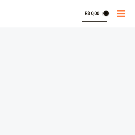
Ir
para
R$
0,00
o
conteúdo