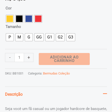
Cor
Tamanho
P
M
G
GG
G1
G2
G3
Bermuda
-
+
ADICIONAR AO
CARRINHO
Basquete
Masculina
SKU:
BB1001
Categoria:
Bermudas Coleção
M10
Action
Stick
Descrição
Alt
quantidade
Seja você um fã casual ou um jogador hardcore de basquete,