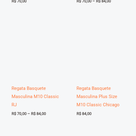
Faixa
R$
70,00
R$
70,00
–
R$
84,00
de
preço:
R$ 70,00
através
R$ 84,00
Regata Basquete
Regata Basquete
Masculina M10 Classic
Masculina Plus Size
RJ
M10 Classic Chicago
Faixa
R$
70,00
–
R$
84,00
R$
84,00
de
preço:
R$ 70,00
através