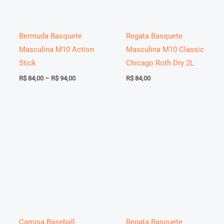
Bermuda Basquete
Regata Basquete
Masculina M10 Action
Masculina M10 Classic
Stick
Chicago Roth Dry 2L
Faixa
R$
84,00
–
R$
94,00
R$
84,00
de
preço:
R$ 84,00
através
R$ 94,00
Camisa Baseball
Regata Basquete