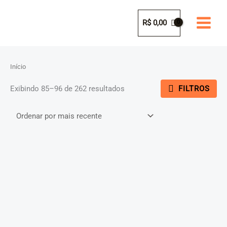
Ir
para
R$
0,00
o
conteúdo
Início
Classificado
FILTROS
Exibindo 85–96 de 262 resultados
por
mais
recente