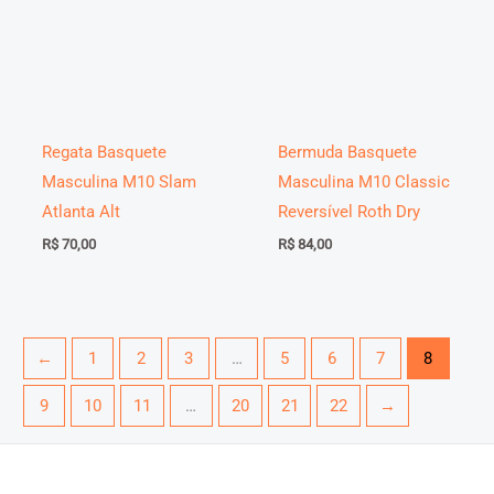
Regata Basquete
Bermuda Basquete
Masculina M10 Slam
Masculina M10 Classic
Atlanta Alt
Reversível Roth Dry
R$
70,00
R$
84,00
←
1
2
3
…
5
6
7
8
9
10
11
…
20
21
22
→