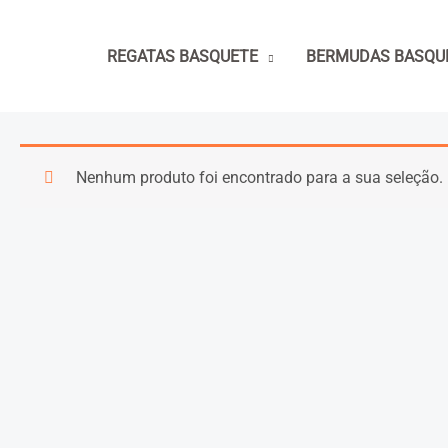
Ir
para
REGATAS BASQUETE
BERMUDAS BASQU
o
conteúdo
Nenhum produto foi encontrado para a sua seleção.